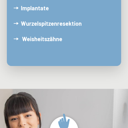
Implantate
Wurzelspitzenresektion
Weisheitszähne