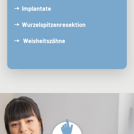
Implantate
Wurzelspitzenresektion
Weisheitszähne